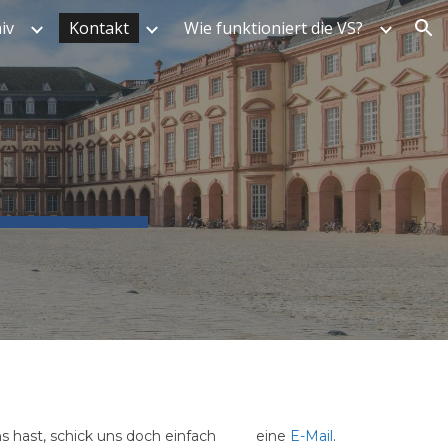
iv
Kontakt
Wie funktioniert die VS?
ion
s hast, schick uns doch einfach eine
E-Mail
.