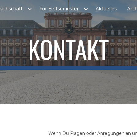
Fachschaft
Für Erstsemester
Aktuelles
Arch
ip to main content
Skip to navigat
KONTAKT
Wenn Du Fragen oder Anregungen an un